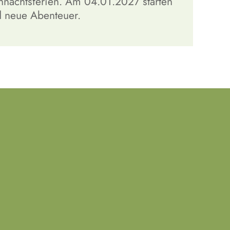
hnachtsferien. Am 04.01.2027 starten
nd neue Abenteuer.