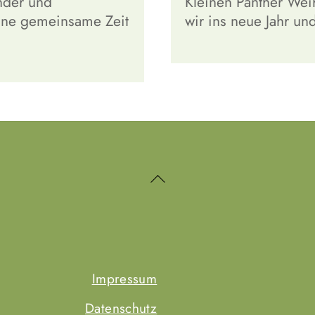
inder und
Kleinen Panther Wei
höne gemeinsame Zeit
wir ins neue Jahr u
Back
To
Top
Impressum
Datenschutz